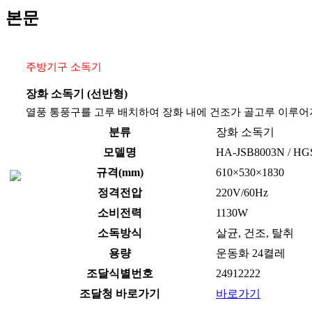
· 칼도마 소독기
본문
· 야채칼 전용 소독기
· 식판 소독기
주방기구 소독기
· 행주 소독기
장화 소독기 (선반형)
· 고무장갑 소독기
열풍 통풍구를 고루 배치하여 장화 내에 건조가 골고루 이루어
분류
장화 소독기
· 앞치마 소독기
모델명
HA-JSB8003N / HG
· 위생복 소독기
규격(mm)
610×530×1830
· 복합형 소독기
정격전압
220V/60Hz
· 조리도구 소독기
소비전력
1130W
소독방식
살균, 건조, 탈취
· 장화 소독기
용량
운동화 24켤레
· 청소도구 소독기
조달식별번호
24912222
· 전기 온장고
조달청 바로가기
바로가기
· 전기 식기소독고