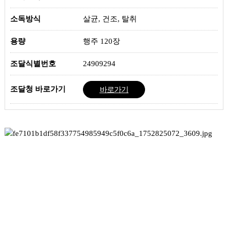
소독방식
살균, 건조, 탈취
용량
행주 120장
조달식별번호
24909294
조달청 바로가기
바로가기
이전글 ▲
행주 소독기
다음글 ▼
고무장갑/행주 소독기