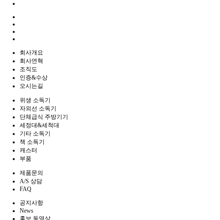
회사개요
회사연혁
조직도
인증&수상
오시는길
위생 소독기
자외선 소독기
단체급식 주방기기
세정대&세척대
기타 소독기
책 소독기
캐스터
부품
제품문의
A/S 상담
FAQ
공지사항
News
홍보 동영상