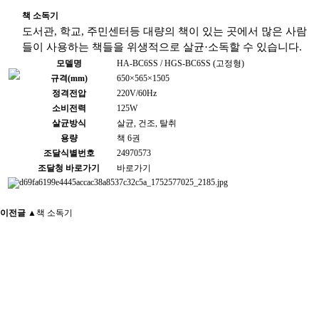
책 소독기
도서관, 학교, 주민센터등 대량의 책이 있는 곳에서 많은 사람
들이 사용하는 책들을 위생적으로 살균·소독할 수 있습니다.
모델명
HA-BC6SS / HGS-BC6SS (고정형)
규격(mm)
650×565×1505
정격전압
220V/60Hz
소비전력
125W
살균방식
살균, 건조, 탈취
용량
책 6권
조달식별번호
24970573
조달청 바로가기
바로가기
이전글 ▲
책 소독기
다음글 ▼
책 소독기
이전글
다음글
목록