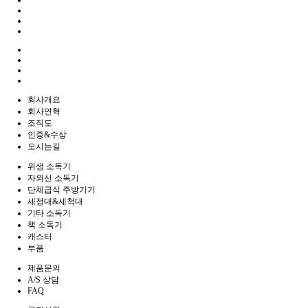
회사개요
회사연혁
조직도
인증&수상
오시는길
위생 소독기
자외선 소독기
단체급식 주방기기
세정대&세척대
기타 소독기
책 소독기
캐스터
부품
제품문의
A/S 상담
FAQ