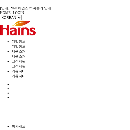
[안내] 2026 하인스 하계휴가 안내
HOME
LOGIN
[안내] 2026년 7월 제헌절 배차 안내
[안내] 2026년 5월 연휴 배송 안내
[안내] 2026 설날 연휴 배송 안내
[안내] 2025 연말 휴일 안내문
[출고] ◆ 제품 출고 안내 ◆
[Eng] Homepage - Hains Co., Ltd.
기업정보
[보듬서비스] AS 현장 직접 방문으로 책임을 다하는 고객 감동 서비스
기업정보
[㈜하인스] 홈페이지 리뉴얼 안내
제품소개
[안내] 2026 하인스 하계휴가 안내
제품소개
고객지원
고객지원
커뮤니티
커뮤니티
회사개요