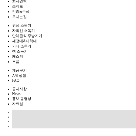
회사연혁
조직도
인증&수상
오시는길
위생 소독기
자외선 소독기
단체급식 주방기기
세정대&세척대
기타 소독기
책 소독기
캐스터
부품
제품문의
A/S 상담
FAQ
공지사항
News
홍보 동영상
자료실