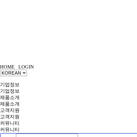
[안내] 2026 하인스 하계휴가 안내
[안내] 2026년 7월 제헌절 배차 안내
[안내] 2026년 5월 연휴 배송 안내
[안내] 2026 설날 연휴 배송 안내
[안내] 2025 연말 휴일 안내문
[출고] ◆ 제품 출고 안내 ◆
[Eng] Homepage - Hains Co., Ltd.
[보듬서비스] AS 현장 직접 방문으로 책임을 다하는 고객 감동 
[㈜하인스] 홈페이지 리뉴얼 안내
HOME
LOGIN
기업정보
기업정보
제품소개
제품소개
고객지원
고객지원
커뮤니티
커뮤니티