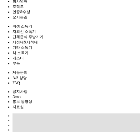
회사연혁
조직도
인증&수상
오시는길
위생 소독기
자외선 소독기
단체급식 주방기기
세정대&세척대
기타 소독기
책 소독기
캐스터
부품
제품문의
A/S 상담
FAQ
공지사항
News
홍보 동영상
자료실