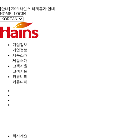
[안내] 2026 하인스 하계휴가 안내
HOME
LOGIN
[안내] 2026년 7월 제헌절 배차 안내
[안내] 2026년 5월 연휴 배송 안내
[안내] 2026 설날 연휴 배송 안내
[안내] 2025 연말 휴일 안내문
[출고] ◆ 제품 출고 안내 ◆
[Eng] Homepage - Hains Co., Ltd.
기업정보
[보듬서비스] AS 현장 직접 방문으로 책임을 다하는 고객 감동 서비스
기업정보
[㈜하인스] 홈페이지 리뉴얼 안내
제품소개
[안내] 2026 하인스 하계휴가 안내
제품소개
고객지원
고객지원
커뮤니티
커뮤니티
회사개요