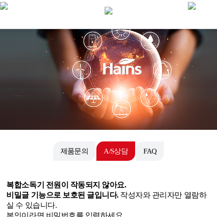
[안내] 2026 하인스 하계휴가 안내
[안내] 2026년 7월 제헌절 배차 안내
[안내] 2026년 5월 연휴 배송 안내
[안내] 2026 설날 연휴 배송 안내
[안내] 2025 연말 휴일 안내문
[출고] ◆ 제품 출고 안내 ◆
[Eng] Homepage - Hains Co., Ltd.
[보듬서비스] AS 현장 직접 방문으로 책임을 다하는 고객 감동 서
제품문의
A/S상담
FAQ
[㈜하인스] 홈페이지 리뉴얼 안내
복합소독기 전원이 작동되지 않아요.
비밀글 기능으로 보호된 글입니다.
작성자와 관리자만 열람하
실 수 있습니다.
본인이라면 비밀번호를 입력하세요.