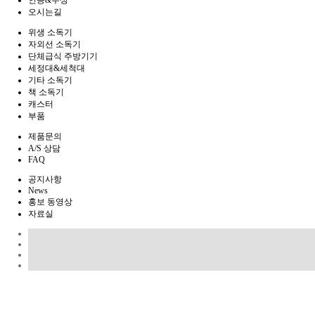
인증&수상
오시는길
위생 소독기
자외선 소독기
단체급식 주방기기
세정대&세척대
기타 소독기
책 소독기
캐스터
부품
제품문의
A/S 상담
FAQ
공지사항
News
홍보 동영상
자료실