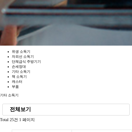
위생 소독기
자외선 소독기
단체급식 주방기기
손세정대
기타 소독기
책 소독기
캐스터
부품
기타 소독기
전체보기
· 손 소독기
Total 25건
1 페이지
· 단체용 칫솔 소독기